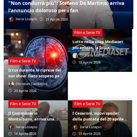
"Non condurrà più": Stefano De Martino, arriva
l'annuncio doloroso per i fan
Ilaria Losapio
21 Aprile 2026
Film e Serie TV
Lutto nella soap Mediaset
più amata: la follia
improvvisa e il gesto
Giuliana Marra
estremo. Addio alla
Film e Serie TV
18 Aprile 2026
protagonista
Ictus durante le riprese del
suo show: fiato sospeso per
la star della tv
Christian Camberini
20 Aprile 2026
Film e Serie TV
Film e Serie TV
Il Commissario
I Cesaroni, nuovi spoiler
Montalbano, arriva una
della puntata del 20 aprile:
nuova stagione? L'indizio
Giulio fa un'amara scoperta
Ilaria Losapio
Ilaria Losapio
che dà speranza ai fan
16 Aprile 2026
15 Aprile 2026