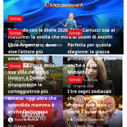
Gossip
Ballando con le Stelle 2026, Milly Carlucci osa al
Gossip
Gossip
massimo: la svolta che mira al boom di ascolti
Luca Argentero, dove
Perfetta per questa
Elisa Levante
21 Aprile 2026
vive l'attore più
stagione: la giacca
amato della tv: il
primaverile che piace
dettaglio unico della
anche a Kate
Gossip
sua villa da sogno
Middelton
Uomini e Donne,
Gossip
Elisa Levante
Roberto Arciola
sicuramente la
20 Aprile 2026
19 Aprile 2026
corteggiatrice più
I tre segni zodiacali
amata: oggi oltre che
che invecchiano
splendida mamma è
meglio: loro sono
anche Dottoressa
come il buon vino
Roberto Arciola
Christian Camberini
19 Aprile 2026
19 Aprile 2026