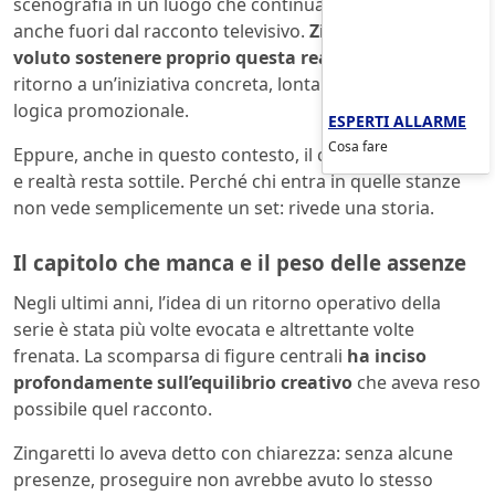
scenografia in un luogo che continua a produrre valore,
anche fuori dal racconto televisivo.
Zingaretti ha
voluto sostenere proprio questa realtà
, legando il
ritorno a un’iniziativa concreta, lontana da qualsiasi
logica promozionale.
ESPERTI ALLARME
Cosa fare
Eppure, anche in questo contesto, il confine tra finzione
e realtà resta sottile. Perché chi entra in quelle stanze
non vede semplicemente un set: rivede una storia.
Il capitolo che manca e il peso delle assenze
Negli ultimi anni, l’idea di un ritorno operativo della
serie è stata più volte evocata e altrettante volte
frenata. La scomparsa di figure centrali
ha inciso
profondamente sull’equilibrio creativo
che aveva reso
possibile quel racconto.
Zingaretti lo aveva detto con chiarezza: senza alcune
presenze, proseguire non avrebbe avuto lo stesso