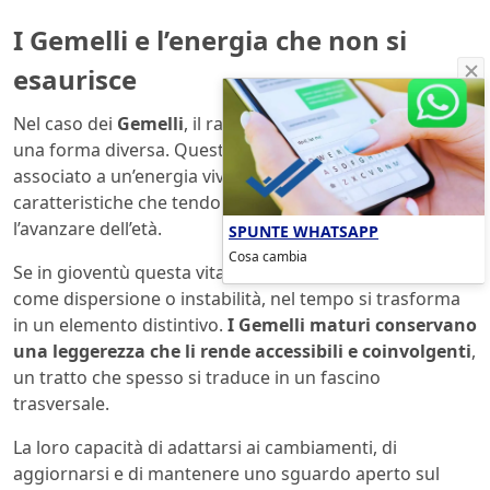
I Gemelli e l’energia che non si
esaurisce
Nel caso dei
Gemelli
, il rapporto con il tempo assume
una forma diversa. Questo segno è tradizionalmente
associato a un’energia vivace e a una curiosità costante,
caratteristiche che tendono a mantenersi anche con
l’avanzare dell’età.
SPUNTE WHATSAPP
Cosa cambia
Se in gioventù questa vitalità può essere percepita
come dispersione o instabilità, nel tempo si trasforma
in un elemento distintivo.
I Gemelli maturi conservano
una leggerezza che li rende accessibili e coinvolgenti
,
un tratto che spesso si traduce in un fascino
trasversale.
La loro capacità di adattarsi ai cambiamenti, di
aggiornarsi e di mantenere uno sguardo aperto sul